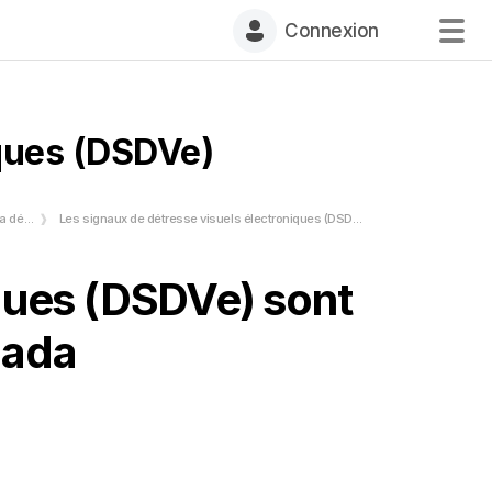
Connexion
iques (DSDVe)
ateau?
Les signaux de détresse visuels électroniques (DSDVe)
iques (DSDVe) sont
nada