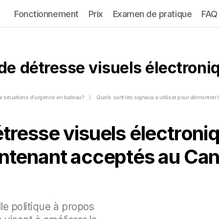
Fonctionnement
Prix
Examen de pratique
FAQ
de détresse visuels électron
 situations d'urgence en bateau?
Quels sont les signaux à utiliser pour démontrer la détresse en b
tresse visuels électron
ntenant acceptés au Ca
e politique à propos