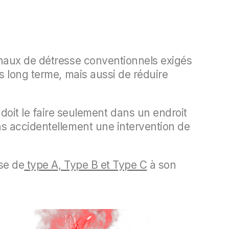
gnaux de détresse conventionnels exigés
s long terme, mais aussi de réduire
 on doit le faire seulement dans un endroit
as accidentellement une intervention de
se de
type A, Type B et Type C
à son