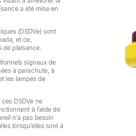
visant à améliorer la
isance a été mise en
niques (DSDVe) sont
ada, et ce,
 de plaisance.
itionnels signaux de
sées à parachute, à
et les lampes de
s, ces DSDVe ne
nctionnent à l’aide de
areil n’a pas besoin
iles lorsqu’elles sont à