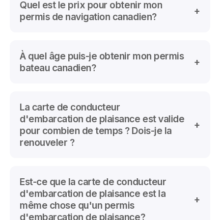
de conducteur d'embarcation de plaisance pour
Quel est le prix pour obtenir mon
conduire toute embarcation à moteur. Cette loi
permis de navigation canadien?
s'applique à tous les plaisanciers, il n'y a pas
d'exemptions. "Embarcation motorisée" désigne
une embarcation équipée d'un moteur de
Le prix pour le permis de navigation pour bateau
n'importe quelle taille, même d'un petit moteur
moteur est de
À quel âge puis-je obtenir mon permis
$ 59.95
plus taxes incluant la
électrique.
formation, l'examen et la carte de conducteur
bateau canadien?
d'embarcation de plaisance.
Il n'y a pas d'âge minimum pour obtenir le permis
canadien, mais certaines restrictions s'appliquent. Il
La carte de conducteur
suffit de réussir l’examen final.
d'embarcation de plaisance est valide
pour combien de temps ? Dois-je la
renouveler ?
La carte d’embarcation de plaisance est valide à vie,
et ce, partout au Canada. Il n'est pas nécessaire de
Est-ce que la carte de conducteur
la renouveler.
d'embarcation de plaisance est la
même chose qu'un permis
d'embarcation de plaisance?