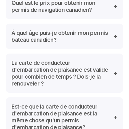
de conducteur d'embarcation de plaisance pour
Quel est le prix pour obtenir mon
conduire toute embarcation à moteur. Cette loi
permis de navigation canadien?
s'applique à tous les plaisanciers, il n'y a pas
d'exemptions. "Embarcation motorisée" désigne
une embarcation équipée d'un moteur de
Le prix pour le permis de navigation pour bateau
n'importe quelle taille, même d'un petit moteur
moteur est de
À quel âge puis-je obtenir mon permis
$ 59.95
plus taxes incluant la
électrique.
formation, l'examen et la carte de conducteur
bateau canadien?
d'embarcation de plaisance.
Il n'y a pas d'âge minimum pour obtenir le permis
canadien, mais certaines restrictions s'appliquent. Il
La carte de conducteur
suffit de réussir l’examen final.
d'embarcation de plaisance est valide
pour combien de temps ? Dois-je la
renouveler ?
La carte d’embarcation de plaisance est valide à vie,
et ce, partout au Canada. Il n'est pas nécessaire de
Est-ce que la carte de conducteur
la renouveler.
d'embarcation de plaisance est la
même chose qu'un permis
d'embarcation de plaisance?